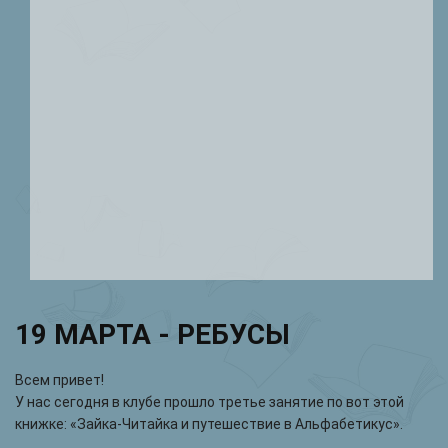
19 МАРТА - РЕБУСЫ
Всем привет!
У нас сегодня в клубе прошло третье занятие по вот этой
книжке: «Зайка-Читайка и путешествие в Альфабетикус».