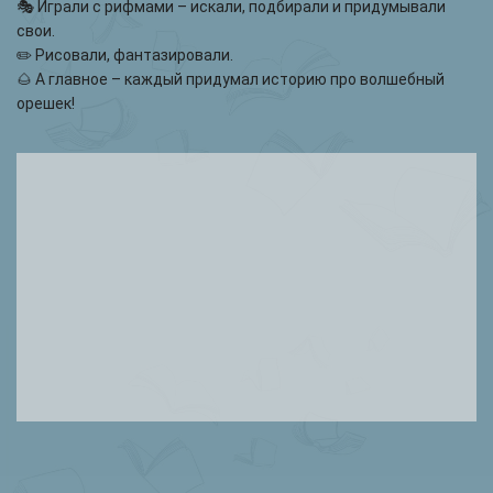
🎭 Играли с рифмами – искали, подбирали и придумывали
свои.
✏️ Рисовали, фантазировали.
🌰 А главное – каждый придумал историю про волшебный
орешек!