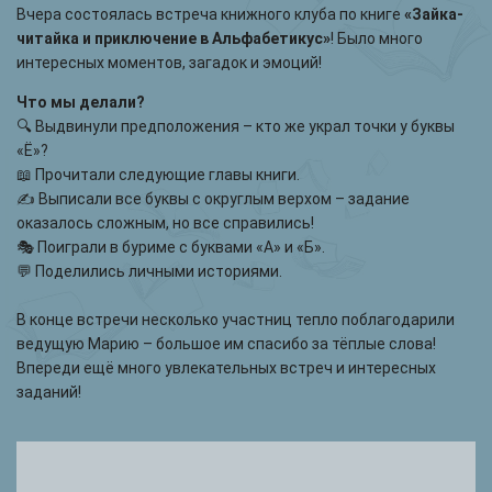
Вчера состоялась встреча книжного клуба по книге
«Зайка-
читайка и приключение в Альфабетикус»
! Было много
интересных моментов, загадок и эмоций!
Что мы делали?
🔍 Выдвинули предположения – кто же украл точки у буквы
«Ё»?
📖 Прочитали следующие главы книги.
✍ Выписали все буквы с округлым верхом – задание
оказалось сложным, но все справились!
🎭 Поиграли в буриме с буквами «А» и «Б».
💬 Поделились личными историями.
В конце встречи несколько участниц тепло поблагодарили
ведущую Марию – большое им спасибо за тёплые слова!
Впереди ещё много увлекательных встреч и интересных
заданий!