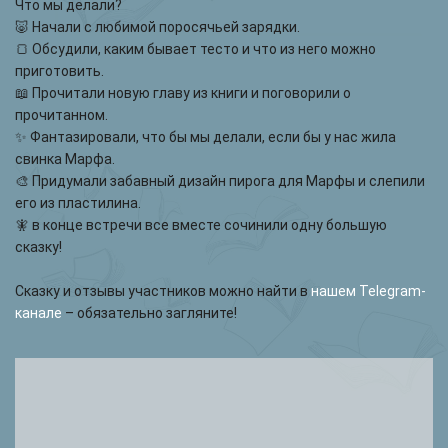
Что мы делали?
🐷 Начали с любимой поросячьей зарядки.
🍞 Обсудили, каким бывает тесто и что из него можно
приготовить.
📖 Прочитали новую главу из книги и поговорили о
прочитанном.
✨ Фантазировали, что бы мы делали, если бы у нас жила
свинка Марфа.
🎨 Придумали забавный дизайн пирога для Марфы и слепили
его из пластилина.
🧚‍️ в конце встречи все вместе сочинили одну большую
сказку!
Сказку и отзывы участников можно найти в
нашем Telegram-
канале
– обязательно загляните!